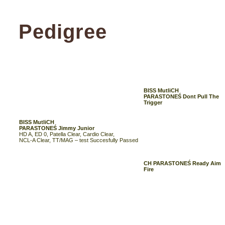
Pedigree
BISS MutliCH
PARASTONEŚ Dont Pull The
Trigger
BISS MutliCH
PARASTONEŚ Jimmy Junior
HD A, ED 0, Patella Clear, Cardio Clear,
NCL-A Clear, TT/MAG – test Succesfully Passed
CH PARASTONEŚ Ready Aim
Fire